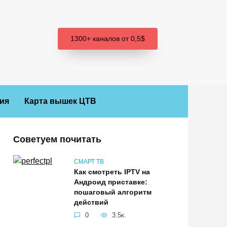
1300+ каналов от 0,5$
ия
Карта вышек ЦТВ
Советуем почитать
СМАРТ ТВ
Как смотреть IPTV на
Андроид приставке:
пошаговый алгоритм
действий
0
3.5к.