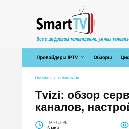
Перейти
к
содержанию
Провайдеры IPTV
Обзоры
Ци
ГЛАВНАЯ
»
ПЛЕЙЛИСТЫ
Tvizi: обзор сер
каналов, настро
НА ЧТЕНИЕ
6 мин