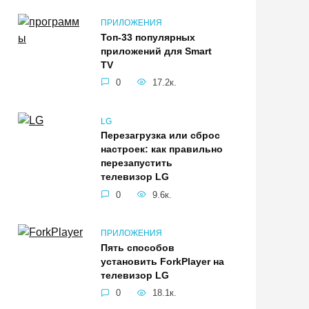
ПРИЛОЖЕНИЯ
Топ-33 популярных
приложений для Smart
TV
0
17.2к.
LG
Перезагрузка или сброс
настроек: как правильно
перезапустить
телевизор LG
0
9.6к.
ПРИЛОЖЕНИЯ
Пять способов
установить ForkPlayer на
телевизор LG
0
18.1к.