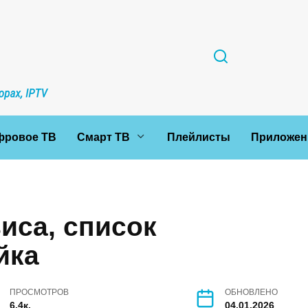
фровое ТВ
Смарт ТВ
Плейлисты
Приложен
виса, список
йка
ПРОСМОТРОВ
ОБНОВЛЕНО
6.4к.
04.01.2026