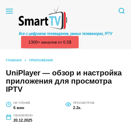
Перейти
к
содержанию
1300+ каналов от 0,5$
ГЛАВНАЯ
»
ПРИЛОЖЕНИЯ
UniPlayer — обзор и настройка
приложения для просмотра
IPTV
НА ЧТЕНИЕ
ПРОСМОТРОВ
6 мин
2.2к.
ОБНОВЛЕНО
20.12.2025