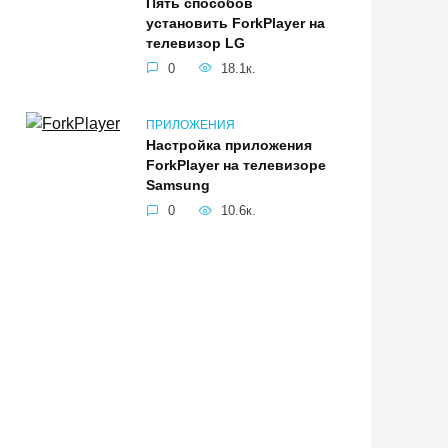
Пять способов
установить ForkPlayer на
телевизор LG
0
18.1к.
ПРИЛОЖЕНИЯ
Настройка приложения
ForkPlayer на телевизоре
Samsung
0
10.6к.