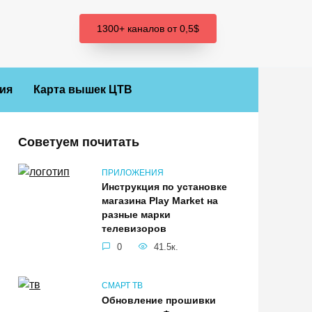
1300+ каналов от 0,5$
ия
Карта вышек ЦТВ
Советуем почитать
ПРИЛОЖЕНИЯ
Инструкция по установке
магазина Play Market на
разные марки
телевизоров
0
41.5к.
СМАРТ ТВ
Обновление прошивки