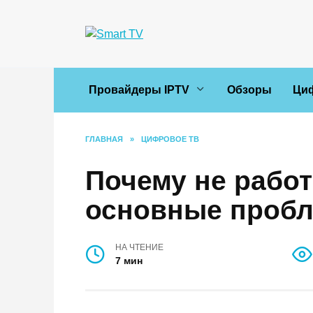
Перейти
к
содержанию
Провайдеры IPTV
Обзоры
Ци
ГЛАВНАЯ
»
ЦИФРОВОЕ ТВ
Почему не работ
основные пробл
НА ЧТЕНИЕ
7 мин