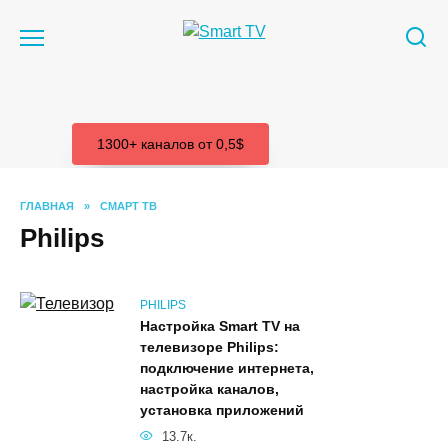
Перейти
к
содержанию
1300+ каналов от 0,5$
ГЛАВНАЯ
»
СМАРТ ТВ
Philips
PHILIPS
Настройка Smart TV на
телевизоре Philips:
подключение интернета,
настройка каналов,
установка приложений
13.7к.